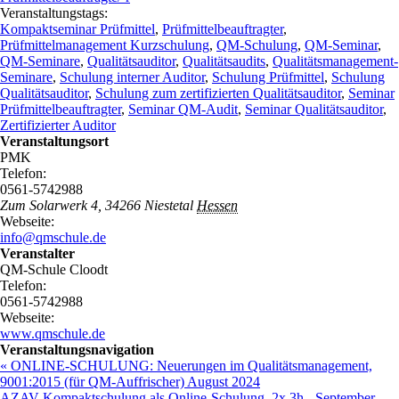
Veranstaltungstags:
Kompaktseminar Prüfmittel
,
Prüfmittelbeauftragter
,
Prüfmittelmanagement Kurzschulung
,
QM-Schulung
,
QM-Seminar
,
QM-Seminare
,
Qualitätsauditor
,
Qualitätsaudits
,
Qualitätsmanagement-
Seminare
,
Schulung interner Auditor
,
Schulung Prüfmittel
,
Schulung
Qualitätsauditor
,
Schulung zum zertifizierten Qualitätsauditor
,
Seminar
Prüfmittelbeauftragter
,
Seminar QM-Audit
,
Seminar Qualitätsauditor
,
Zertifizierter Auditor
Veranstaltungsort
PMK
Telefon:
0561-5742988
Zum Solarwerk 4
,
34266
Niestetal
Hessen
Webseite:
info@qmschule.de
Veranstalter
QM-Schule Cloodt
Telefon:
0561-5742988
Webseite:
www.qmschule.de
Veranstaltungsnavigation
« ONLINE-SCHULUNG: Neuerungen im Qualitätsmanagement,
9001:2015 (für QM-Auffrischer) August 2024
AZAV Kompaktschulung als Online-Schulung, 2x 3h - September