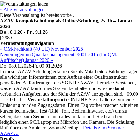
« Alle Veranstaltungen
Diese Veranstaltung ist bereits vorbei.
AZAV Kompaktschulung als Online-Schulung, 2x 3h – Januar
2026
Do., 8.1.26
-
Fr., 9.1.26
|
298 €
Veranstaltungsnavigation
« QM-Fachkraft (40 UE) November 2025
Neuerungen im Qualitätsmanagement, 9001:2015 (für QM-
Auffrischer) Januar 2026 »
Do, 08.01.2026-Fr, 09.01.2026
In dieser AZAV Schulung erfahren Sie als Mitarbeiter/ Bildungsträger
alle wichtigen Informationen zum Aufbau einer Qualitätsstruktur
gemäß den Anforderungen des SGB III/ AZAV.| Lernziel: Verstehen,
was ein AZAV-konformes System beinhaltet und wie die damit
verbunden Aufgaben aus der Sicht der AZAV anzugehen sind. | 09.00
– 12.00 Uhr |
Veranstaltungsort:
ONLINE Sie erhalten zuvor eine
Einladung mit den Zugangsdaten. Einen Tag vorher machen wir einen
kurzen technischen Test (Bild, Ton, Bedienhinweise, etc.) um zu
sehen, dass zum Seminar auch alles funktioniert. Sie brauchen
lediglich einen PC/Laptop mit Mikrofon und Kamera. Die Schulung
läuft über den Anbieter „Zoom-Meeting“.
Details zum Seminar
AZAV…
Details