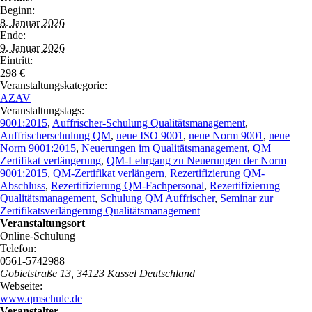
Beginn:
8. Januar 2026
Ende:
9. Januar 2026
Eintritt:
298 €
Veranstaltungskategorie:
AZAV
Veranstaltungstags:
9001:2015
,
Auffrischer-Schulung Qualitätsmanagement
,
Auffrischerschulung QM
,
neue ISO 9001
,
neue Norm 9001
,
neue
Norm 9001:2015
,
Neuerungen im Qualitätsmanagement
,
QM
Zertifikat verlängerung
,
QM-Lehrgang zu Neuerungen der Norm
9001:2015
,
QM-Zertifikat verlängern
,
Rezertifizierung QM-
Abschluss
,
Rezertifizierung QM-Fachpersonal
,
Rezertifizierung
Qualitätsmanagement
,
Schulung QM Auffrischer
,
Seminar zur
Zertifikatsverlängerung Qualitätsmanagement
Veranstaltungsort
Online-Schulung
Telefon:
0561-5742988
Gobietstraße 13
,
34123
Kassel
Deutschland
Webseite:
www.qmschule.de
Veranstalter