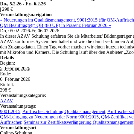
Do., 5.2.26
-
Fr., 6.2.26
|
298 €
Veranstaltungsnavigation
« Neuerungen im Qualitätsmanagement, 9001:2015 (für QM-Auffrisch
QM Beauftragte(r) QB (80 UE) in Präsenz Februar 2026 »
Do, 05.02.2026-Fr, 06.02.2026
In dieser AZAV Schulung erfahren Sie als Mitarbeiter/ Bildungsträger
AZAV-konformes System beinhaltet und wie die damit verbunden Aufg
den Zugangsdaten. Einen Tag vorher machen wir einen kurzen technisch
mit Mikrofon und Kamera. Die Schulung läuft über den Anbieter „Z
Details
Beginn:
5. Februar 2026
Ende:
6. Februar 2026
Eintritt:
298 €
Veranstaltungskategorie:
AZAV
Veranstaltungstags:
9001:2015
,
Auffrischer-Schulung Qualitätsmanagement
,
Auffrischers
QM-Lehrgang zu Neuerungen der Norm 9001:2015
,
QM-Zertifikat ve
Auffrischer
,
Seminar zur Zertifikatsverlängerung Qualitätsmanagement
Veranstaltungsort
Online-Schulung