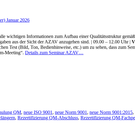
er) Januar 2026
 alle wichtigen Informationen zum Aufbau einer Qualitätsstruktur gem
aben aus der Sicht der AZAV anzugehen sind. | 09.00 – 12.00 Uhr |
V
en Test (Bild, Ton, Bedienhinweise, etc.) um zu sehen, dass zum Semin
oom-Meeting“.
Details zum Seminar AZAV…
chulung QM
,
neue ISO 9001
,
neue Norm 9001
,
neue Norm 9001:2015
,
rlängern
,
Rezertifizierung QM-Abschluss
,
Rezertifizierung QM-Fachpe