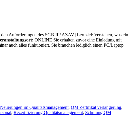
äß den Anforderungen des SGB III/ AZAV.| Lernziel: Verstehen, was ein
eranstaltungsort:
ONLINE Sie erhalten zuvor eine Einladung mit
ar auch alles funktioniert. Sie brauchen lediglich einen PC/Laptop
Neuerungen im Qualitätsmanagement
,
QM Zertifikat verlängerung
,
rsonal
,
Rezertifizierung Qualitätsmanagement
,
Schulung QM